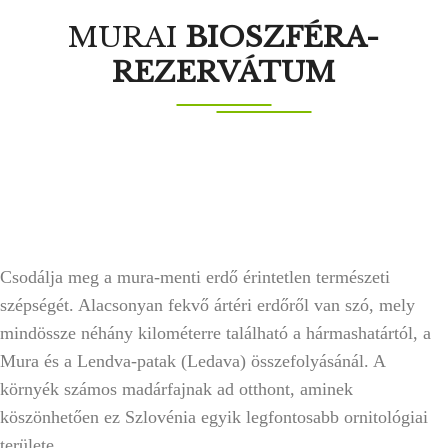
MURAI
BIOSZFÉRA-
REZERVÁTUM
Csodálja meg a mura-menti erdő érintetlen természeti
szépségét. Alacsonyan fekvő ártéri erdőről van szó, mely
mindössze néhány kilométerre található a hármashatártól, a
Mura és a Lendva-patak (Ledava) összefolyásánál. A
környék számos madárfajnak ad otthont, aminek
köszönhetően ez Szlovénia egyik legfontosabb ornitológiai
területe.