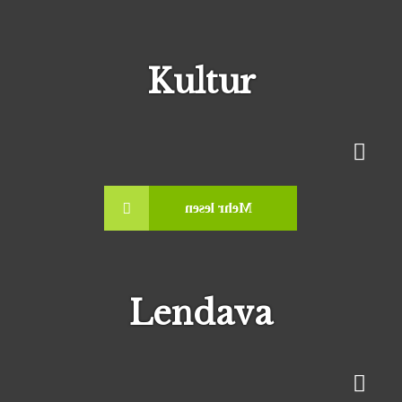
Das Kulturzentrum von Lendava, das sich im
faszinierenden Gebäude der organischen
Kultur
Architektur befindet, hat ein reichhaltiges
Programm an Shows und Konzerten. Die ...
Lendava
Mehr lesen
Die Stadt Lendava ist die älteste, an der Kreuzung
mehrerer wichtiger Routen liegende slowenische
Lendava
Stadt. Sie zeichnet sich durch ihre ausgeprägte
Multiethnizität, ...