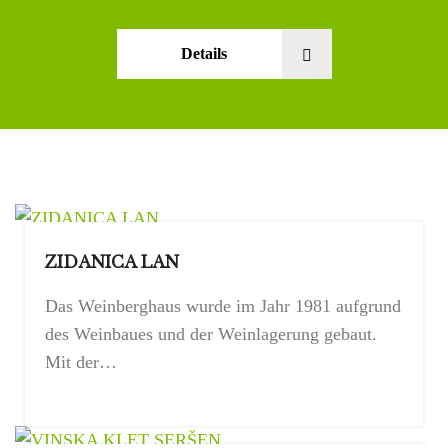
Details
ZIDANICA LAN
Das Weinberghaus wurde im Jahr 1981 aufgrund
des Weinbaues und der Weinlagerung gebaut.
Mit der…