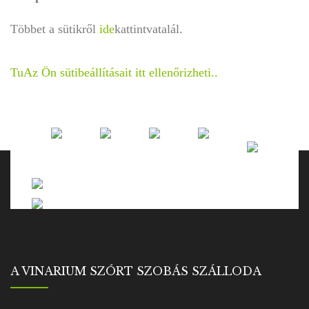
Többet a sütikről
ide
kattintva
talál.
TuAz Ön sütibeállításait itt ellenőrizheti..
A VINARIUM SZÓRT SZOBÁS SZÁLLODA