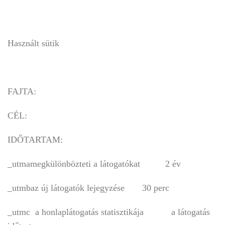
Használt sütik
FAJTA:
CÉL:
IDŐTARTAM:
_utmamegkülönbözteti a látogatókat 2 év
_utmbaz új látogatók lejegyzése 30 perc
_utmc a honlaplátogatás statisztikája a látogatás