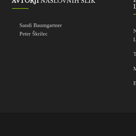
AVTORJI
NASLOVNIH SLIK
Sandi Baumgartner
N
Peter Škrilec
L
T
M