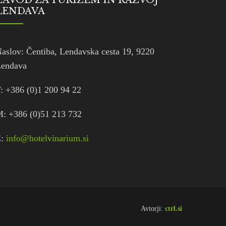
ZAVOD ZA TURIZEM IN RAZVOJ
LENDAVA
aslov: Čentiba, Lendavska cesta 19, 9220
endava
: +386 (0)1 200 94 22
: +386 (0)51 213 732
E:
info@hotelvinarium.si
Avtorji:
ctrl.si